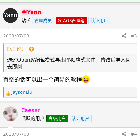
馈
：
Yann
站长
管理成员
GTAOS管理组
认证用户
2023/07/03
#3
EvE 说：
通过OpenIV编辑模式导出PNG格式文件，修改后导入回
去即刻
有空的话可以出一个简易的教程
JaysonLiu
反
馈
：
Caesar
活跃的用户
高级用户
认证用户
2023/07/03
#4