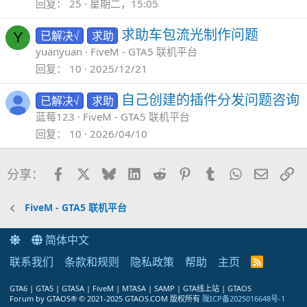
回复
25
星期二，15:05
求助车包流光制作问题
已解决√
求助
Y
yuanyuan
FiveM - GTA5 联机平台
回复
10
2025/12/21
自己创建的插件分发问题咨询
已解决√
求助
蓝莓123
FiveM - GTA5 联机平台
回复
10
2026/04/10
Facebook
X
Bluesky
LinkedIn
Reddit
Pinterest
Tumblr
WhatsApp
邮件
链
分享：
FiveM - GTA5 联机平台
简体中文
联系我们
条款和规则
隐私政策
帮助
主页
R
S
S
GTA6 | GTA5 | GTASA | FiveM | MTASA | SAMP | GTA线上站 | GTAOS
Forum by GTAOS® © 2021-2025 GTAOS.COM 版权所有
陇ICP备2025016648号-1