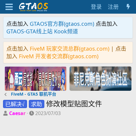
登录
注册
点击加入
GTAOS官方群(gtaos.com)
点击加入
GTAOS-GTA线上站 Kook频道
点击加入
FiveM 玩家交流总群(gtaos.com)
| 点击
加入
FiveM 开发者交流群(gtaos.com)
FiveM - GTA5 联机平台
修改模型贴图文件
已解决√
求助
主
开
Caesar
2023/07/03
题
始
发
时
起
间