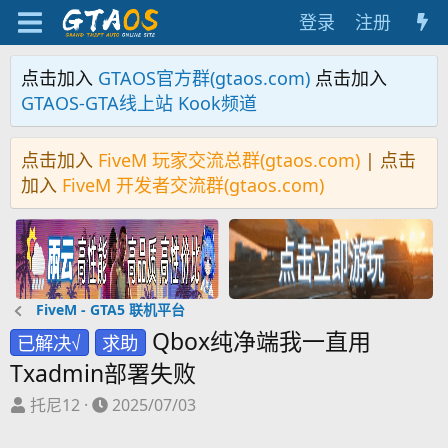
登录
注册
点击加入
GTAOS官方群(gtaos.com)
点击加入
GTAOS-GTA线上站 Kook频道
点击加入
FiveM 玩家交流总群(gtaos.com)
| 点击
加入
FiveM 开发者交流群(gtaos.com)
FiveM - GTA5 联机平台
Qbox纯净端我一直用
已解决√
求助
Txadmin部署失败
主
开
托尼12
2025/07/03
题
始