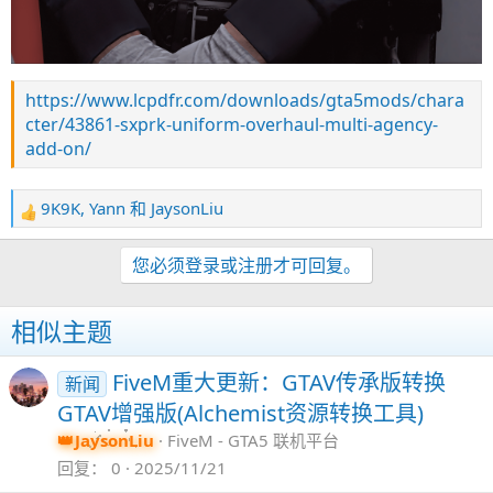
https://www.lcpdfr.com/downloads/gta5mods/chara
cter/43861-sxprk-uniform-overhaul-multi-agency-
add-on/
9K9K
,
Yann
和
JaysonLiu
反
馈
：
您必须登录或注册才可回复。
相似主题
FiveM重大更新：GTAV传承版转换
新闻
GTAV增强版(Alchemist资源转换工具)
JaysonLiu
FiveM - GTA5 联机平台
回复
0
2025/11/21