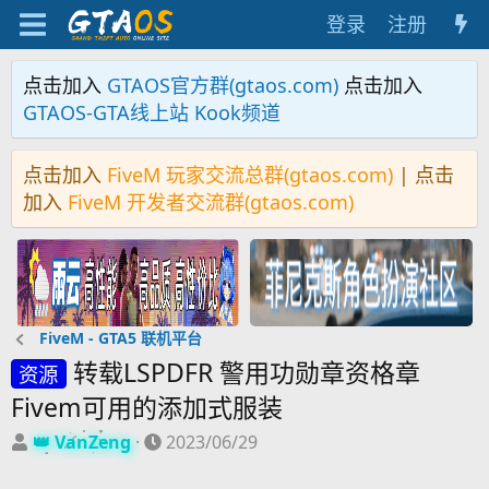
登录
注册
点击加入
GTAOS官方群(gtaos.com)
点击加入
GTAOS-GTA线上站 Kook频道
点击加入
FiveM 玩家交流总群(gtaos.com)
| 点击
加入
FiveM 开发者交流群(gtaos.com)
FiveM - GTA5 联机平台
转载LSPDFR 警用功勋章资格章
资源
Fivem可用的添加式服装
主
开
VanZeng
2023/06/29
题
始