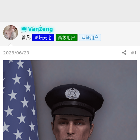
发
时
起
间
人
VanZeng
曾凡
论坛元老
高级用户
认证用户
2023/06/29
#1