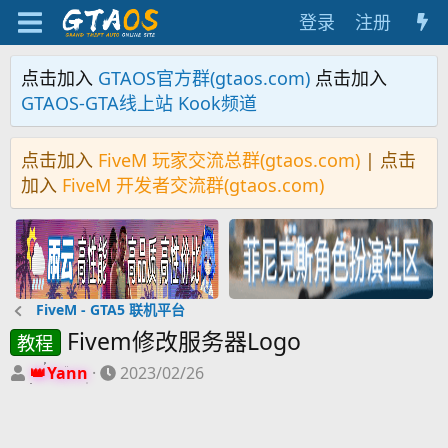
登录
注册
点击加入
GTAOS官方群(gtaos.com)
点击加入
GTAOS-GTA线上站 Kook频道
点击加入
FiveM 玩家交流总群(gtaos.com)
| 点击
加入
FiveM 开发者交流群(gtaos.com)
FiveM - GTA5 联机平台
Fivem修改服务器Logo
教程
主
开
Yann
2023/02/26
题
始
发
时
起
间