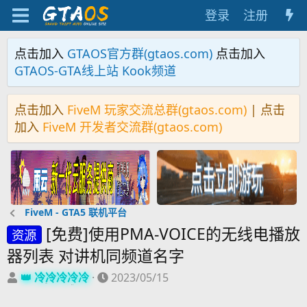
登录
注册
点击加入
GTAOS官方群(gtaos.com)
点击加入
GTAOS-GTA线上站 Kook频道
点击加入
FiveM 玩家交流总群(gtaos.com)
| 点击
加入
FiveM 开发者交流群(gtaos.com)
FiveM - GTA5 联机平台
[免费]使用PMA-VOICE的无线电播放
资源
器列表 对讲机同频道名字
主
开
冷冷冷冷冷
2023/05/15
题
始