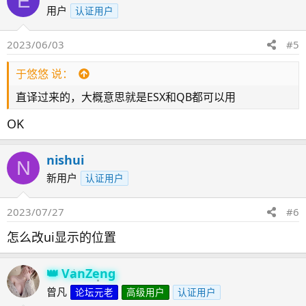
E
用户
认证用户
2023/06/03
#5
于悠悠 说：
直译过来的，大概意思就是ESX和QB都可以用
OK
nishui
N
新用户
认证用户
2023/07/27
#6
怎么改ui显示的位置
VanZeng
曾凡
论坛元老
高级用户
认证用户