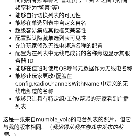
间的所有频率称为“管理员”，1 到 2 之间的所有
频率称为“警察”等）
能够自行切换列表的可见性
能够在单选列表中自定义自名
超级容易集成其他框架兼容性
配置默认隐藏单选列表可见性
允许玩家修改无线电频道名称的配置
配置为在列表中无线电成员的名称旁边显示其服
务器 ID
能够在值班时使用QB呼号元数据作为无线电名称
能够让玩家更改/覆盖在
Config.RadioChannelsWithName 中定义的无
线电频道的名称
能够只让具有特定组/工作/帮派的玩家看到广播
列表
这是一张来自mumble_voip的电台列表的照片，但它
与我的版本相同。（
我懒得从我在游戏中发布的截
图
。)