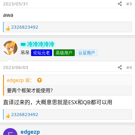
2023/05/31
#3
awa
2326823492
反
馈
：
冷冷冷冷冷
吊吊
论坛元老
高级用户
认证用户
2023/06/03
#4
edgezp 说：
要两个框架才能使用？
直译过来的，大概意思就是ESX和QB都可以用
2326823492
反
馈
：
edgezp