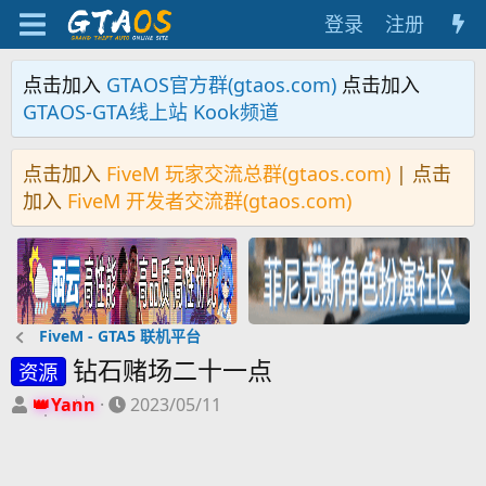
登录
注册
点击加入
GTAOS官方群(gtaos.com)
点击加入
GTAOS-GTA线上站 Kook频道
点击加入
FiveM 玩家交流总群(gtaos.com)
| 点击
加入
FiveM 开发者交流群(gtaos.com)
FiveM - GTA5 联机平台
钻石赌场二十一点
资源
主
开
Yann
2023/05/11
题
始
发
时
起
间