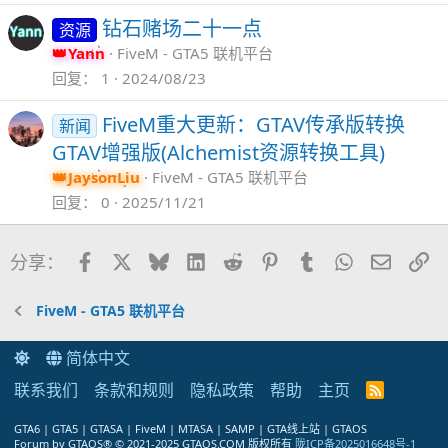
钻石赌场二十一点
资源
Yann
FiveM - GTA5 联机平台
回复
1
2024/08/23
FiveM重大更新：GTAV传承版转换
新闻
GTAV增强版(Alchemist资源转换工具)
JaysonLiu
FiveM - GTA5 联机平台
回复
0
2025/11/21
Facebook
X
Bluesky
LinkedIn
Reddit
Pinterest
Tumblr
WhatsApp
邮件
链
分享：
FiveM - GTA5 联机平台
简体中文
联系我们
条款和规则
隐私政策
帮助
主页
R
S
S
GTA6 | GTA5 | GTASA | FiveM | MTASA | SAMP | GTA线上站 | GTAOS
Forum by GTAOS® © 2021-2025 GTAOS.COM 版权所有
陇ICP备2025016648号-1