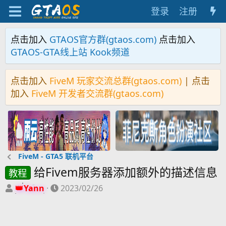
登录
注册
点击加入
GTAOS官方群(gtaos.com)
点击加入
GTAOS-GTA线上站 Kook频道
点击加入
FiveM 玩家交流总群(gtaos.com)
| 点击
加入
FiveM 开发者交流群(gtaos.com)
FiveM - GTA5 联机平台
给Fivem服务器添加额外的描述信息
教程
主
开
Yann
2023/02/26
题
始
发
时
起
间