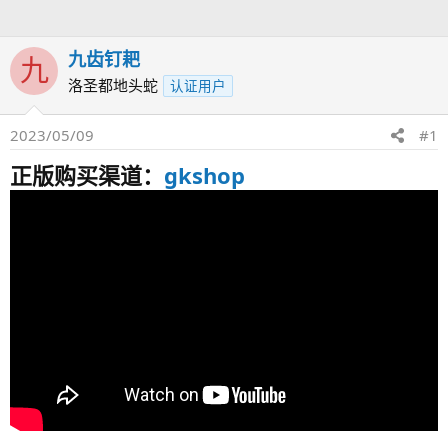
人
九齿钉耙
九
洛圣都地头蛇
认证用户
2023/05/09
#1
正版购买渠道：
gkshop