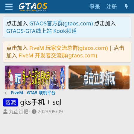
登录
注册
点击加入
GTAOS官方群(gtaos.com)
点击加入
GTAOS-GTA线上站 Kook频道
点击加入
FiveM 玩家交流总群(gtaos.com)
| 点击
加入
FiveM 开发者交流群(gtaos.com)
FiveM - GTA5 联机平台
gks手机 + sql
资源
主
开
九齿钉耙
2023/05/09
题
始
发
时
起
间