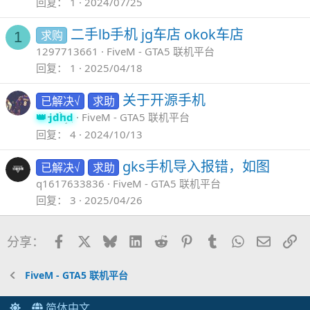
回复
1
2024/07/25
二手lb手机 jg车店 okok车店
求购
1
1297713661
FiveM - GTA5 联机平台
回复
1
2025/04/18
关于开源手机
已解决√
求助
jdhd
FiveM - GTA5 联机平台
回复
4
2024/10/13
gks手机导入报错，如图
已解决√
求助
q1617633836
FiveM - GTA5 联机平台
回复
3
2025/04/26
Facebook
X
Bluesky
LinkedIn
Reddit
Pinterest
Tumblr
WhatsApp
邮件
链
分享：
FiveM - GTA5 联机平台
简体中文