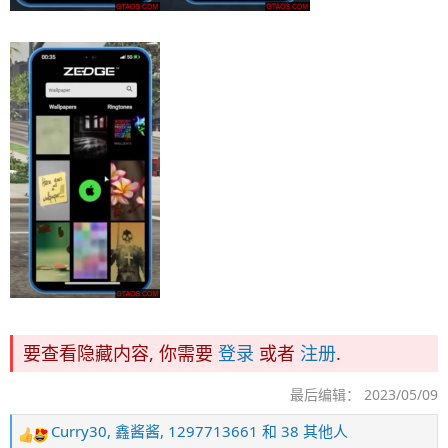
要查看隐藏内容, 你需要
登录
或者
注册
.
最后编辑：
2023/05/09
Curry30
,
鑫酱酱
,
1297713661
和 38 其他人
反