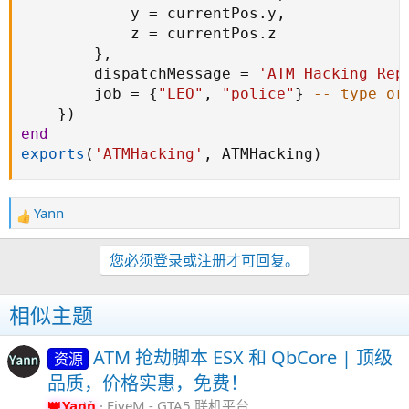
            y 
=
 currentPos
.
y
,
            z 
=
 currentPos
.
z

}
,
        dispatchMessage 
=
'ATM Hacking Rep
        job 
=
{
"LEO"
,
"police"
}
-- type or
}
)
end
exports
(
'ATMHacking'
,
 ATMHacking
)
Yann
反
馈
：
您必须登录或注册才可回复。
相似主题
ATM 抢劫脚本 ESX 和 QbCore | 顶级
资源
品质，价格实惠，免费！
Yann
FiveM - GTA5 联机平台