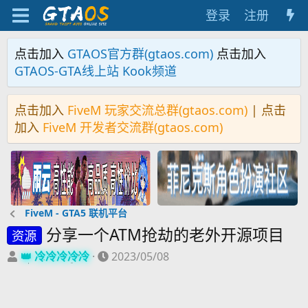
登录
注册
点击加入
GTAOS官方群(gtaos.com)
点击加入
GTAOS-GTA线上站 Kook频道
点击加入
FiveM 玩家交流总群(gtaos.com)
| 点击
加入
FiveM 开发者交流群(gtaos.com)
FiveM - GTA5 联机平台
分享一个ATM抢劫的老外开源项目
资源
主
开
冷冷冷冷冷
2023/05/08
题
始
发
时
起
间