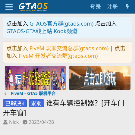
登录
注册
点击加入
GTAOS官方群(gtaos.com)
点击加入
GTAOS-GTA线上站 Kook频道
点击加入
FiveM 玩家交流总群(gtaos.com)
| 点击
加入
FiveM 开发者交流群(gtaos.com)
FiveM - GTA5 联机平台
谁有车辆控制器？[开车门
已解决√
求助
开车窗]
主
开
Nick
2023/04/28
题
始