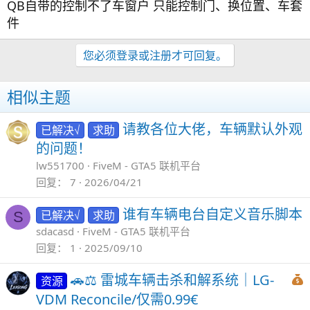
QB自带的控制不了车窗户 只能控制门、换位置、车套
件
您必须登录或注册才可回复。
相似主题
请教各位大佬，车辆默认外观
已解决√
求助
的问题！
lw551700
FiveM - GTA5 联机平台
回复
7
2026/04/21
谁有车辆电台自定义音乐脚本
已解决√
求助
S
sdacasd
FiveM - GTA5 联机平台
回复
1
2025/09/10
🚗⚖️ 雷城车辆击杀和解系统｜LG-
资源
VDM Reconcile/仅需0.99€