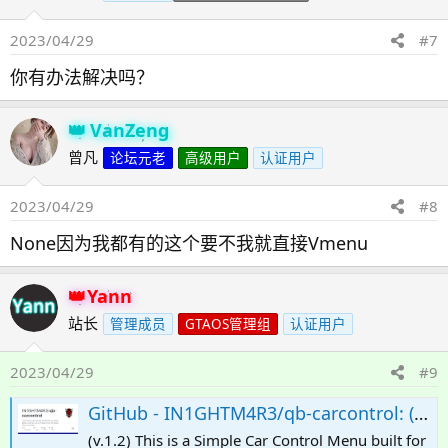
2023/04/29
#7
你有办法解决吗？
VanZeng
曾凡
论坛元老
高级用户
认证用户
2023/04/29
#8
None因为我都有的这个要不我就直接Vmenu
Yann
站长
管理成员
GTAOS管理组
认证用户
2023/04/29
#9
GitHub - IN1GHTM4R3/qb-carcontrol: (v.1.2) This is a Simple Car Control Menu built for QBCore with qb-menu, It triggers from the Radial Menu. Currently Will Control Seats Placement, Windows Up & Down, Doors, Engine, Neon Lights, Car Liveries, & Vehic
(v.1.2) This is a Simple Car Control Menu built for