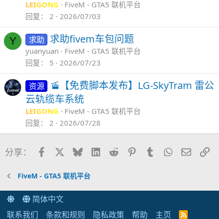
LEIGONG
FiveM - GTA5 联机平台
回复
2
2026/07/03
求助fivem车包问题
求助
Y
yuanyuan
FiveM - GTA5 联机平台
回复
5
2026/07/23
🚡【免费脚本发布】LG-SkyTram 雷公
资源
云轨缆车系统
LEIGONG
FiveM - GTA5 联机平台
回复
2
2026/07/28
Facebook
X
Bluesky
LinkedIn
Reddit
Pinterest
Tumblr
WhatsApp
邮件
链
分享：
FiveM - GTA5 联机平台
简体中文
联系我们
条款和规则
隐私政策
帮助
主页
R