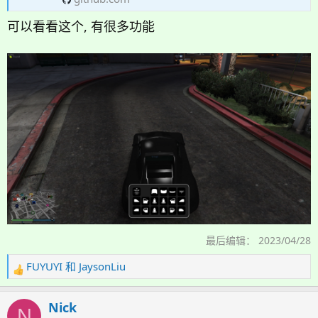
可以看看这个, 有很多功能
最后编辑：
2023/04/28
FUYUYI
和
JaysonLiu
反
馈
：
Nick
N