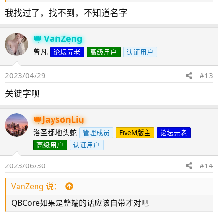
我找过了，找不到，不知道名字
VanZeng
曾凡
论坛元老
高级用户
认证用户
2023/04/29
#13
关键字呗
JaysonLiu
洛圣都地头蛇
管理成员
FiveM版主
论坛元老
高级用户
认证用户
2023/06/30
#14
VanZeng 说：
QBCore如果是整端的话应该自带才对吧