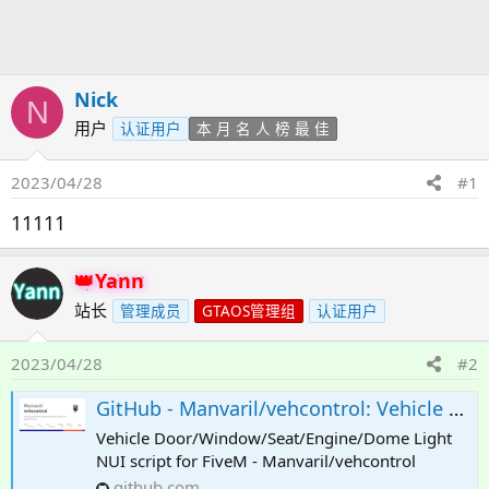
发
时
起
间
人
Nick
N
用户
认证用户
本 月 名 人 榜 最 佳
2023/04/28
#1
11111
Yann
站长
管理成员
GTAOS管理组
认证用户
2023/04/28
#2
GitHub - Manvaril/vehcontrol: Vehicle Door/Window/Seat/Engine/Dome Light NUI script for FiveM
Vehicle Door/Window/Seat/Engine/Dome Light
NUI script for FiveM - Manvaril/vehcontrol
github.com