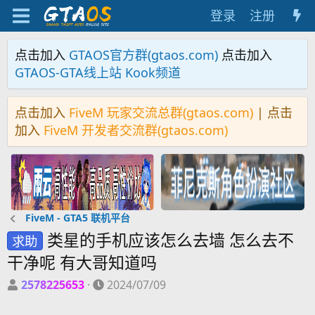
登录
注册
点击加入
GTAOS官方群(gtaos.com)
点击加入
GTAOS-GTA线上站 Kook频道
点击加入
FiveM 玩家交流总群(gtaos.com)
| 点击
加入
FiveM 开发者交流群(gtaos.com)
FiveM - GTA5 联机平台
类星的手机应该怎么去墙 怎么去不
求助
干净呢 有大哥知道吗
主
开
2578225653
2024/07/09
题
始