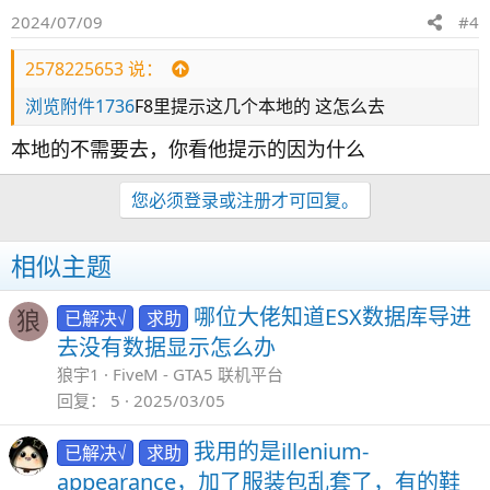
2024/07/09
#4
2578225653 说：
浏览附件1736
F8里提示这几个本地的 这怎么去
本地的不需要去，你看他提示的因为什么
您必须登录或注册才可回复。
相似主题
哪位大佬知道ESX数据库导进
已解决√
求助
狼
去没有数据显示怎么办
狼宇1
FiveM - GTA5 联机平台
回复
5
2025/03/05
我用的是illenium-
已解决√
求助
appearance，加了服装包乱套了，有的鞋