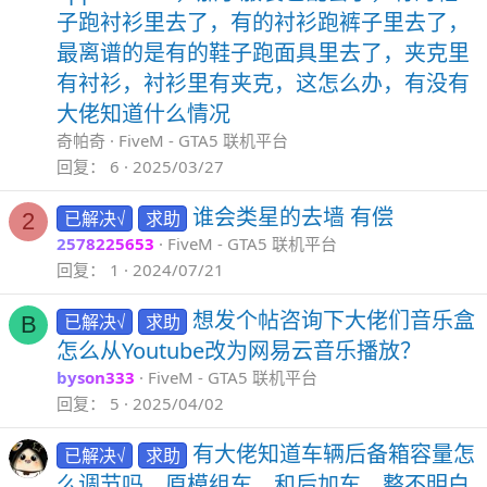
子跑衬衫里去了，有的衬衫跑裤子里去了，
最离谱的是有的鞋子跑面具里去了，夹克里
有衬衫，衬衫里有夹克，这怎么办，有没有
大佬知道什么情况
奇帕奇
FiveM - GTA5 联机平台
回复
6
2025/03/27
谁会类星的去墙 有偿
已解决√
求助
2
2578225653
FiveM - GTA5 联机平台
回复
1
2024/07/21
想发个帖咨询下大佬们音乐盒
已解决√
求助
B
怎么从Youtube改为网易云音乐播放？
byson333
FiveM - GTA5 联机平台
回复
5
2025/04/02
有大佬知道车辆后备箱容量怎
已解决√
求助
么调节吗，原模组车，和后加车，整不明白