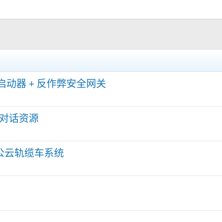
veM 启动器 + 反作弊安全网关
互对话资源
 雷公云轨缆车系统