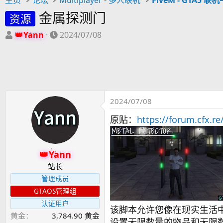
金属探测门
资源
主
开
Yann
2024/07/08
题
始
发
时
起
间
人
2024/07/08
原贴：
https://forum.cfx.r
Yann
站长
管理成员
GTAOS管理组
认证用户
该脚本允许您像在现实生活
黄金
3,784.90 黄金
设置无限数量的物品和无限