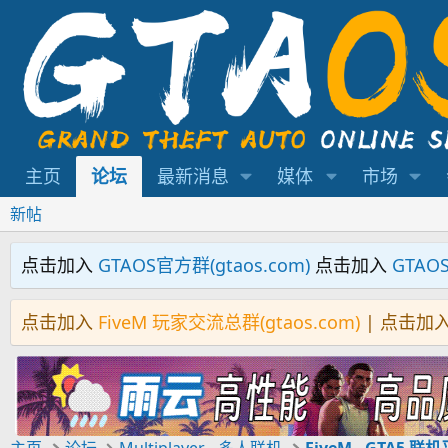
主页
论坛
最新消息
媒体
市场
新帖
点击加入
GTAOS官方群(gtaos.com)
点击加入
GTAO
点击加入
FiveM 玩家交流总群(gtaos.com)
| 点击加
主页
论坛
Multiplayer - 多人联机
FiveM - GTA5 联