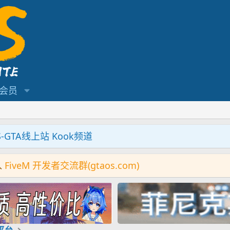
会员
S-GTA线上站 Kook频道
入
FiveM 开发者交流群(gtaos.com)
机平台