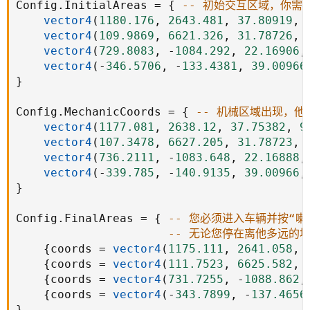
Config
.
InitialAreas 
=
{
-- 初始交互区域，你需
vector4
(
1180.176
,
2643.481
,
37.80919
,
vector4
(
109.9869
,
6621.326
,
31.78726
,
vector4
(
729.8083
,
-
1084.292
,
22.16906
,
vector4
(
-
346.5706
,
-
133.4381
,
39.00966
}
Config
.
MechanicCoords 
=
{
-- 机械区域出现，
vector4
(
1177.081
,
2638.12
,
37.75382
,
9
vector4
(
107.3478
,
6627.205
,
31.78723
,
vector4
(
736.2111
,
-
1083.648
,
22.16888
,
vector4
(
-
339.785
,
-
140.9135
,
39.00966
,
}
Config
.
FinalAreas 
=
{
-- 您必须进入车辆并按“喇
-- 无论您停在离他多远的
{
coords 
=
vector4
(
1175.111
,
2641.058
,
{
coords 
=
vector4
(
111.7523
,
6625.582
,
{
coords 
=
vector4
(
731.7255
,
-
1088.862
,
{
coords 
=
vector4
(
-
343.7899
,
-
137.4656
}