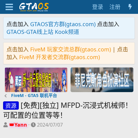
登录
注册
点击加入
GTAOS官方群(gtaos.com)
点击加入
GTAOS-GTA线上站 Kook频道
点击加入
FiveM 玩家交流总群(gtaos.com)
| 点击
加入
FiveM 开发者交流群(gtaos.com)
FiveM - GTA5 联机平台
[免费][独立] MFPD-沉浸式机械师！
资源
可配置的位置等等！
主
开
Yann
2024/07/07
题
始