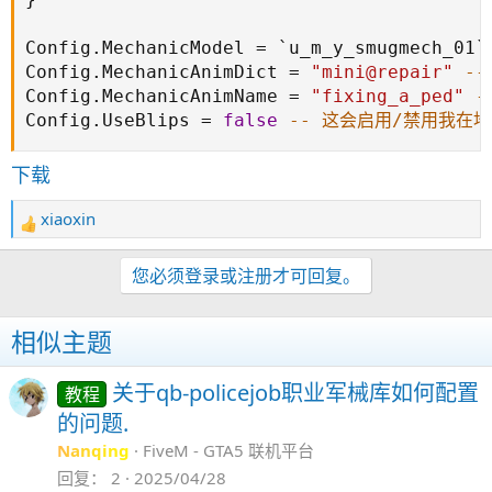
Config
.
MechanicModel 
=
 `u_m_y_smugmech_01`
Config
.
MechanicAnimDict 
=
"mini@repair"
-
Config
.
MechanicAnimName 
=
"fixing_a_ped"
Config
.
UseBlips 
=
false
-- 这会启用/禁用我在
下载
xiaoxin
反
馈
：
您必须登录或注册才可回复。
相似主题
关于qb-policejob职业军械库如何配置
教程
的问题.
Nanqing
FiveM - GTA5 联机平台
回复
2
2025/04/28