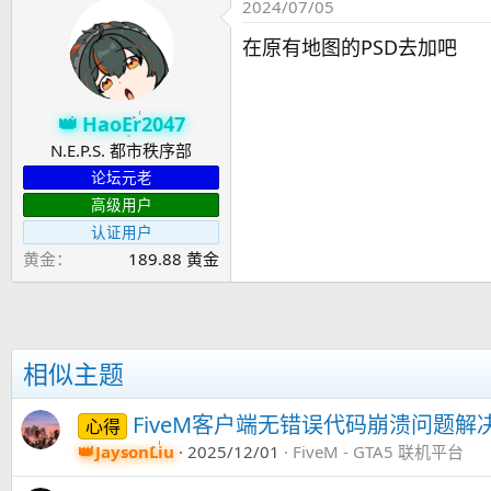
2024/07/05
在原有地图的PSD去加吧
HaoEr2047
N.E.P.S. 都市秩序部
论坛元老
高级用户
认证用户
黄金
189.88 黄金
相似主题
FiveM客户端无错误代码崩溃问题解
心得
JaysonLiu
2025/12/01
FiveM - GTA5 联机平台