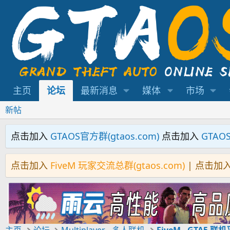
主页
论坛
最新消息
媒体
市场
新帖
点击加入
GTAOS官方群(gtaos.com)
点击加入
GTAO
点击加入
FiveM 玩家交流总群(gtaos.com)
| 点击加
主页
论坛
Multiplayer - 多人联机
FiveM - GTA5 联