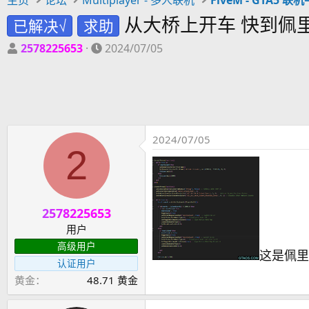
从大桥上开车 快到佩
已解决√
求助
主
开
2578225653
2024/07/05
题
始
发
时
起
间
人
2024/07/05
2
2578225653
用户
高级用户
这是佩里
认证用户
黄金
48.71 黄金