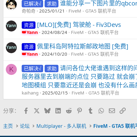
谁能分享一下图片里的qbc
已解决√
求助
奇帕奇
2025/01/21
FiveM - GTA5 联机平台
[MLO][免费] 驾驶舱 - Fiv3Devs
资源
Yann
2024/08/24
FiveM - GTA5 联机平台
佩里科岛阿特拉斯邮政地图 [免费]
资源
Yann
2024/10/20
FiveM - GTA5 联机平台
请问各位大佬谁遇到这样的
已解决√
求助
K
服务器里去到崩端的点位 只要路过 就会崩
地图模组 只要靠近还是会崩 也没有什么
kaihang
2025/02/15
FiveM - GTA5 联机平台
Facebook
X
Bluesky
LinkedIn
Reddit
Pinterest
Tumblr
WhatsApp
邮件
链接
分享：
主页
论坛
Multiplayer - 多人联机
FiveM - GTA5 联