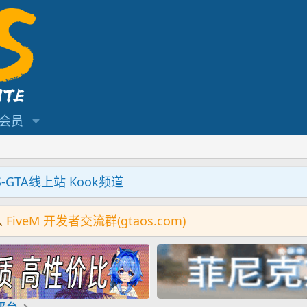
会员
S-GTA线上站 Kook频道
入
FiveM 开发者交流群(gtaos.com)
机平台