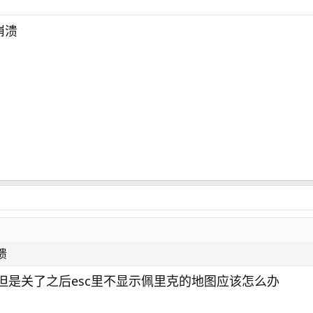
崩溃
溃
但是关了之后esc里不显示佩里克的地图应该怎么办