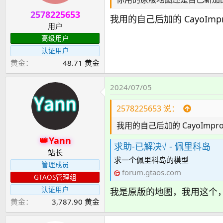
2578225653
我用的自己后加的 CayoImp
用户
高级用户
认证用户
黄金
48.71 黄金
2024/07/05
2578225653 说：
我用的自己后加的 CayoImpr
Yann
求助-已解决√ - 佩里科岛
站长
求一个佩里科岛的模型
管理成员
forum.gtaos.com
GTAOS管理组
认证用户
我是原版的地图，我用这个
黄金
3,787.90 黄金