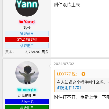
附件没传上来
Yann
站长
管理成员
GTAOS管理组
认证用户
黄金
3,784.90 黄金
2024/07/02
LEO777 说：
有人知道这个插件叫什么吗，
浏览附件1701
xieron
活跃的用户
附件打不开，重新上传一下
论坛元老
高级用户