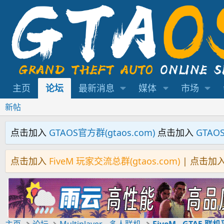
主页
论坛
最新消息
媒体
市场
新帖
点击加入
GTAOS官方群(gtaos.com)
点击加入
GTAO
点击加入
FiveM 玩家交流总群(gtaos.com)
| 点击加
主页
论坛
Multiplayer - 多人联机
FiveM - GTA5 联