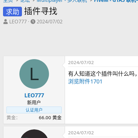
插件寻找
求助
主
开
LEO777
2024/07/02
题
始
发
时
起
间
人
2024/07/02
L
有人知道这个插件叫什么吗
浏览附件1701
LEO777
新用户
认证用户
黄金
66.00 黄金
2024/07/02