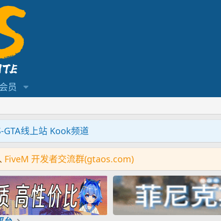
会员
S-GTA线上站 Kook频道
入
FiveM 开发者交流群(gtaos.com)
机平台