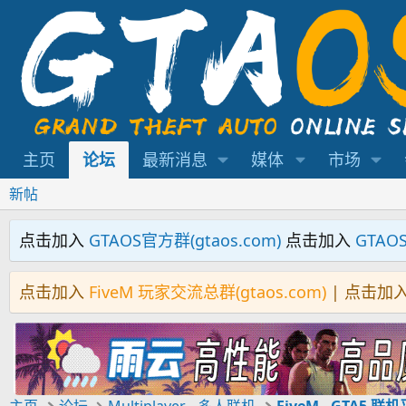
主页
论坛
最新消息
媒体
市场
新帖
点击加入
GTAOS官方群(gtaos.com)
点击加入
GTAO
点击加入
FiveM 玩家交流总群(gtaos.com)
| 点击加
主页
论坛
Multiplayer - 多人联机
FiveM - GTA5 联