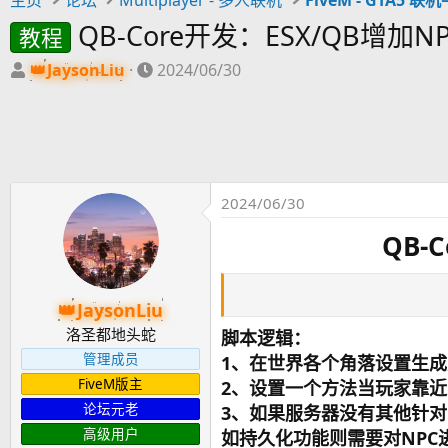
QB-Core开发：ESX/QB增
教程
主
开
JaysonLiu
2024/06/30
题
始
发
时
起
间
人
2024/06/30
QB-
JaysonLiu
洛圣都地头蛇
脚本逻辑：
管理成员
1、在世界各个角落设置生
FiveM版主
2、设置一个方法当玩家靠近
论坛元老
3、如果服务器没有其他针对
高级用户
如持久化功能则需要对NPC