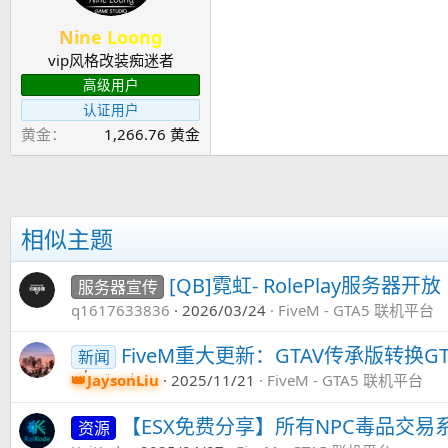
Nine Loong
vip风格改装痴迷者
高级用户
认证用户
黄金
1,266.76 黄金
相似主题
[QB]霓虹- RolePlay服务器开放
服务器宣传
q1617633836
2026/03/24
FiveM - GTA5 联机平台
FiveM重大更新：GTAV传承版转换GTA
新闻
JaysonLiu
2025/11/21
FiveM - GTA5 联机平台
【ESX免费分享】所有NPC毒品交易
资源