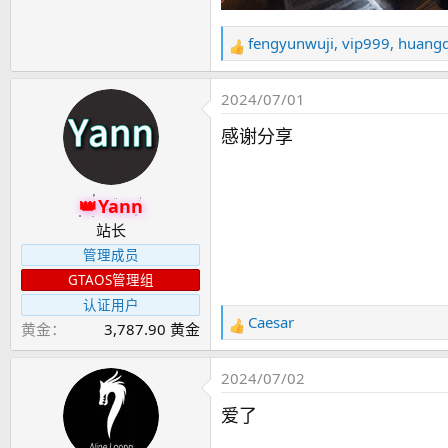
fengyunwuji
,
vip999
,
huang
反
馈
：
2024/07/01
感谢分享
Yann
站长
管理成员
GTAOS管理组
认证用户
Caesar
黄金
3,787.90 黄金
反
馈
：
2024/07/02
爱了