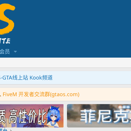
会员
S-GTA线上站 Kook频道
入
FiveM 开发者交流群(gtaos.com)
机平台