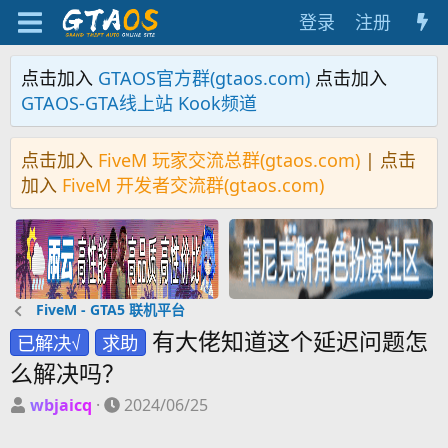
登录
注册
点击加入
GTAOS官方群(gtaos.com)
点击加入
GTAOS-GTA线上站 Kook频道
点击加入
FiveM 玩家交流总群(gtaos.com)
| 点击
加入
FiveM 开发者交流群(gtaos.com)
FiveM - GTA5 联机平台
有大佬知道这个延迟问题怎
已解决√
求助
么解决吗？
主
开
wbjaicq
2024/06/25
题
始