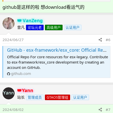
github是这样的啦 想download看运气的
VanZeng
曾凡
论坛元老
高级用户
认证用户
2024/06/27
#6
GitHub - esx-framework/esx_core: Official Repo For core resources for esx-legacy
Official Repo For core resources for esx-legacy. Contribute
to esx-framework/esx_core development by creating an
account on GitHub.
github.com
Yann
站长
管理成员
GTAOS管理组
认证用户
2024/08/02
#7