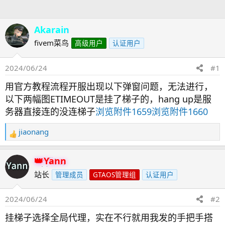
人
Akarain
fivem菜鸟
高级用户
认证用户
2024/06/24
#1
用官方教程流程开服出现以下弹窗问题，无法进行，
以下两幅图ETIMEOUT是挂了梯子的，hang up是服
务器直接连的没连梯子
浏览附件1659
浏览附件1660
jiaonang
反
馈
：
Yann
站长
管理成员
GTAOS管理组
认证用户
2024/06/24
#2
挂梯子选择全局代理，实在不行就用我发的手把手搭