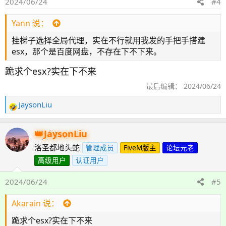
2024/06/24
#4
Yann 说：
挂梯子选择全局代理，实在不行就用我发的手把手搭建
esx，那个是百度网盘，不存在下不下来。
跪求个esx?实在下不来
最后编辑：
2024/06/24
JaysonLiu
反
馈
：
JaysonLiu
洛圣都地头蛇
管理成员
FiveM版主
论坛元老
高级用户
认证用户
2024/06/24
#5
Akarain 说：
跪求个esx?实在下不来