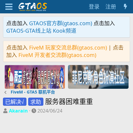
登录
注册
点击加入
GTAOS官方群(gtaos.com)
点击加入
GTAOS-GTA线上站 Kook频道
点击加入
FiveM 玩家交流总群(gtaos.com)
| 点击
加入
FiveM 开发者交流群(gtaos.com)
FiveM - GTA5 联机平台
服务器困难重重
已解决√
求助
主
开
Akarain
2024/06/24
题
始
发
时
起
间