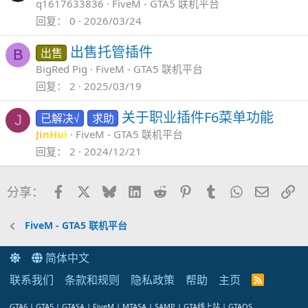
q1617633836
FiveM - GTA5 联机平台
回复
0
2026/03/24
出售托管插件
出售
B
BigRed Pig
FiveM - GTA5 联机平台
回复
2
2025/03/19
关于职业插件F6菜单功能
已解决√
求助
J
JinHui
FiveM - GTA5 联机平台
回复
2
2024/12/21
Facebook
X
Bluesky
LinkedIn
Reddit
Pinterest
Tumblr
WhatsApp
邮件
链
分享：
FiveM - GTA5 联机平台
简体中文
联系我们
条款和规则
隐私政策
帮助
主页
R
S
S
GTA6 | GTA5 | GTASA | FiveM | MTASA | SAMP | GTA线上站 | GTAOS