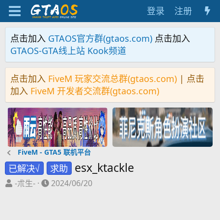
登录
注册
点击加入
GTAOS官方群(gtaos.com)
点击加入
GTAOS-GTA线上站 Kook频道
点击加入
FiveM 玩家交流总群(gtaos.com)
| 点击
加入
FiveM 开发者交流群(gtaos.com)
FiveM - GTA5 联机平台
esx_ktackle
已解决√
求助
主
开
-朮生-
2024/06/20
题
始
发
时
起
间