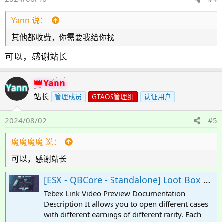
Yann 说：
其他都收费，你需要我给你找
可以，感谢站长
Yann
站长
管理成员
GTAOS管理组
认证用户
2024/08/02
#5
魔魔魔魔 说：
可以，感谢站长
[ESX - QBCore - Standalone] Loot Box | Case Opening [KOX-Core]
Tebex Link Video Preview Documentation
Description It allows you to open different cases
with different earnings of different rarity. Each