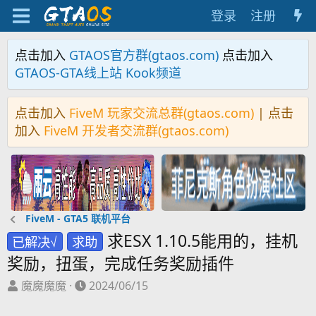
登录
注册
点击加入
GTAOS官方群(gtaos.com)
点击加入
GTAOS-GTA线上站 Kook频道
点击加入
FiveM 玩家交流总群(gtaos.com)
| 点击
加入
FiveM 开发者交流群(gtaos.com)
FiveM - GTA5 联机平台
求ESX 1.10.5能用的，挂机
已解决√
求助
奖励，扭蛋，完成任务奖励插件
主
开
魔魔魔魔
2024/06/15
题
始