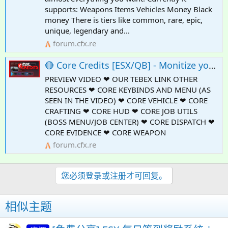
supports: Weapons Items Vehicles Money Black
money There is tiers like common, rare, epic,
unique, legendary and...
forum.cfx.re
🔴 Core Credits [ESX/QB] - Monitize your server further (Case Openings, Shop, Tasks, Rewards)
PREVIEW VIDEO ❤ OUR TEBEX LINK OTHER
RESOURCES ❤ CORE KEYBINDS AND MENU (AS
SEEN IN THE VIDEO) ❤ CORE VEHICLE ❤ CORE
CRAFTING ❤ CORE HUD ❤ CORE JOB UTILS
(BOSS MENU/JOB CENTER) ❤ CORE DISPATCH ❤
CORE EVIDENCE ❤ CORE WEAPON
forum.cfx.re
您必须登录或注册才可回复。
相似主题