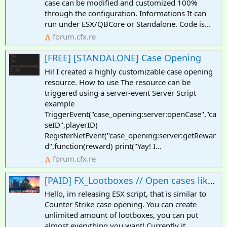
case can be modified and customized 100%
through the configuration. Informations It can
run under ESX/QBCore or Standalone. Code is...
forum.cfx.re
[FREE] [STANDALONE] Case Opening
Hi! I created a highly customizable case opening
resource. How to use The resource can be
triggered using a server-event Server Script
example
TriggerEvent("case_opening:server:openCase","ca
seID",playerID)
RegisterNetEvent("case_opening:server:getRewar
d",function(reward) print("Yay! I...
forum.cfx.re
[PAID] FX_Lootboxes // Open cases like in CS:GO!
Hello, im releasing ESX script, that is similar to
Counter Strike case opening. You can create
unlimited amount of lootboxes, you can put
almost everything you want! Currently it