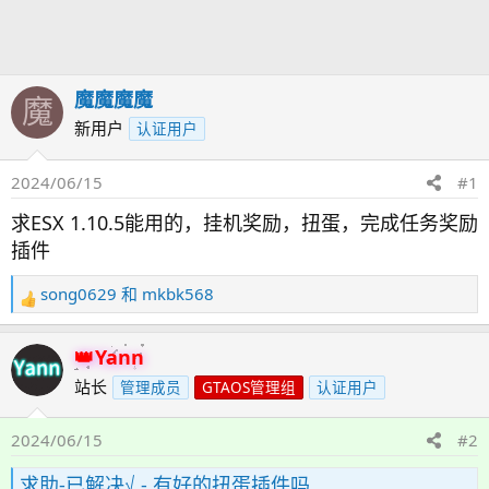
发
时
起
间
人
魔魔魔魔
魔
新用户
认证用户
2024/06/15
#1
求ESX 1.10.5能用的，挂机奖励，扭蛋，完成任务奖励
插件
song0629
和
mkbk568
反
馈
：
Yann
站长
管理成员
GTAOS管理组
认证用户
2024/06/15
#2
求助-已解决√ - 有好的扭蛋插件吗