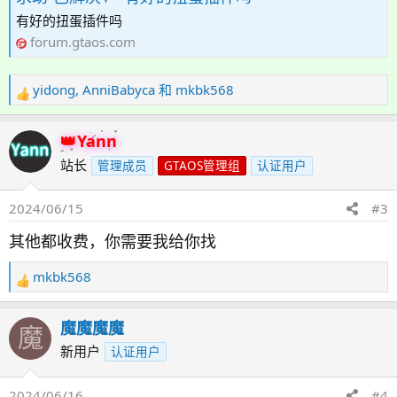
有好的扭蛋插件吗
forum.gtaos.com
yidong
,
AnniBabyca
和
mkbk568
反
馈
：
Yann
站长
管理成员
GTAOS管理组
认证用户
2024/06/15
#3
其他都收费，你需要我给你找
mkbk568
反
馈
：
魔魔魔魔
魔
新用户
认证用户
2024/06/16
#4