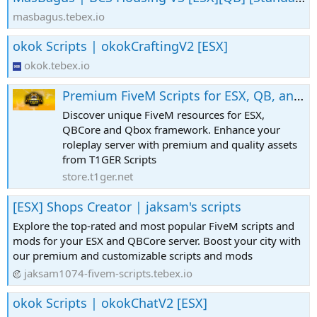
masbagus.tebex.io
okok Scripts | okokCraftingV2 [ESX]
okok.tebex.io
Premium FiveM Scripts for ESX, QB, and Qbox by T1GER
Discover unique FiveM resources for ESX,
QBCore and Qbox framework. Enhance your
roleplay server with premium and quality assets
from T1GER Scripts
store.t1ger.net
[ESX] Shops Creator | jaksam's scripts
Explore the top-rated and most popular FiveM scripts and
mods for your ESX and QBCore server. Boost your city with
our premium and customizable scripts and mods
jaksam1074-fivem-scripts.tebex.io
okok Scripts | okokChatV2 [ESX]