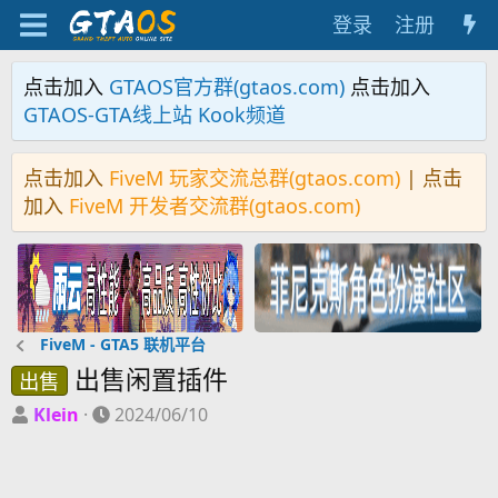
登录
注册
点击加入
GTAOS官方群(gtaos.com)
点击加入
GTAOS-GTA线上站 Kook频道
点击加入
FiveM 玩家交流总群(gtaos.com)
| 点击
加入
FiveM 开发者交流群(gtaos.com)
FiveM - GTA5 联机平台
出售闲置插件
出售
主
开
Klein
2024/06/10
题
始
发
时
起
间