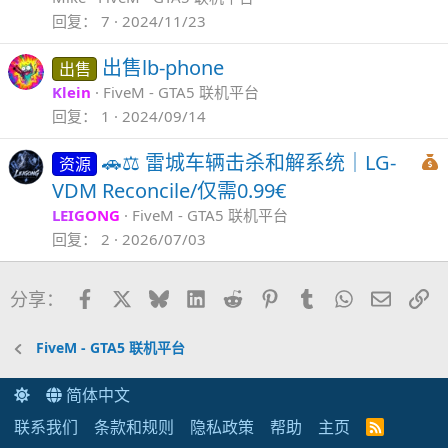
回复
7
2024/11/23
出售lb-phone
出售
Klein
FiveM - GTA5 联机平台
回复
1
2024/09/14
🚗⚖️ 雷城车辆击杀和解系统｜LG-
资源
VDM Reconcile/仅需0.99€
LEIGONG
FiveM - GTA5 联机平台
回复
2
2026/07/03
Facebook
X
Bluesky
LinkedIn
Reddit
Pinterest
Tumblr
WhatsApp
邮件
链
分享：
FiveM - GTA5 联机平台
简体中文
联系我们
条款和规则
隐私政策
帮助
主页
R
S