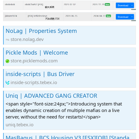
NoLag | Properties System
store.nolag.dev
Pickle Mods | Welcome
store.picklemods.com
inside-scripts | Bus Driver
inside-scripts.tebex.io
Uniq | ADVANCED GANG CREATOR
<span style="font-size:24px;">Introducing system that
enables dynamic creation of multiple mafias on a live
server, without the need for restarts!</span>
uniq.tebex.io
MasBagus | BCS Housing V3 [ESX][QB] [Standalone]