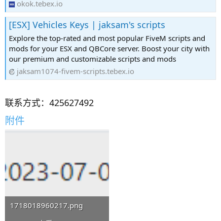
okok.tebex.io
[ESX] Vehicles Keys | jaksam's scripts
Explore the top-rated and most popular FiveM scripts and
mods for your ESX and QBCore server. Boost your city with
our premium and customizable scripts and mods
jaksam1074-fivem-scripts.tebex.io
联系方式：425627492
附件
1718018960217.png