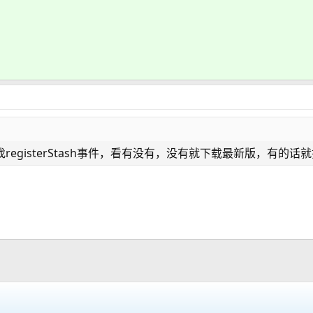
源，查找registerStash事件，看有没有，没有就下载最新版，