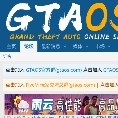
主页
论坛
最新消息
媒体
市场
新帖
点击加入
GTAOS官方群(gtaos.com)
点击加入
GTAO
点击加入
FiveM 玩家交流总群(gtaos.com)
| 点击加
主页
论坛
Multiplayer - 多人联机
FiveM - GTA5 联