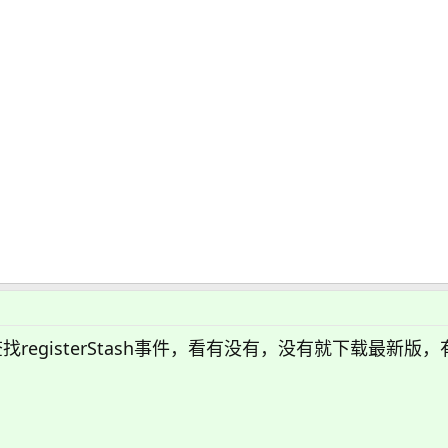
资源，查找registerStash事件，看有没有，没有就下