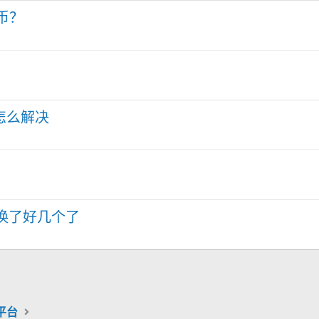
货币？
UI 怎么解决
换了好几个了
机平台