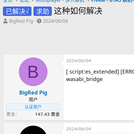
这种如何解决
已解决√
求助
主
开
BigRed Pig
2024/06/04
题
始
发
时
起
间
人
2024/06/04
B
[ script:es_extended] [ERR
wasabi_bridge
BigRed Pig
用户
认证用户
黄金
147.43 黄金
2024/06/04