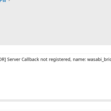
OR] Server Callback not registered, name: wasabi_bri