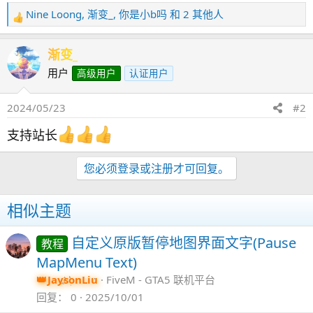
Nine Loong
,
渐变_
,
你是小b吗
和 2 其他人
反
馈
：
渐变_
用户
高级用户
认证用户
2024/05/23
#2
支持站长
您必须登录或注册才可回复。
相似主题
自定义原版暂停地图界面文字(Pause
教程
MapMenu Text)
JaysonLiu
FiveM - GTA5 联机平台
回复
0
2025/10/01