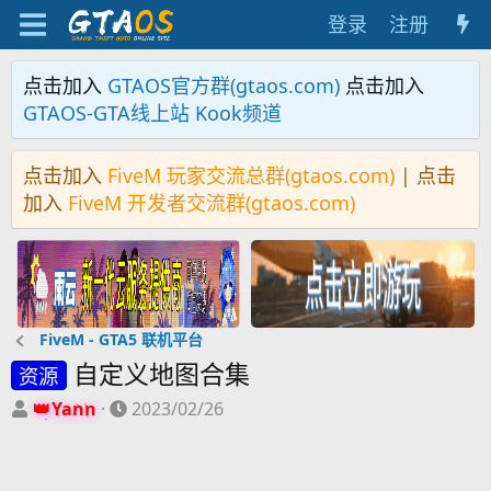
登录
注册
点击加入
GTAOS官方群(gtaos.com)
点击加入
GTAOS-GTA线上站 Kook频道
点击加入
FiveM 玩家交流总群(gtaos.com)
| 点击
加入
FiveM 开发者交流群(gtaos.com)
FiveM - GTA5 联机平台
自定义地图合集
资源
主
开
Yann
2023/02/26
题
始
发
时
起
间