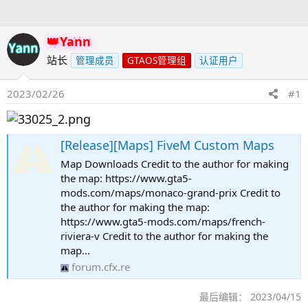
人
Yann
站长
管理成员
GTAOS管理组
认证用户
2023/02/26
#1
[Release][Maps] FiveM Custom Maps
Map Downloads Credit to the author for making
the map: https://www.gta5-
mods.com/maps/monaco-grand-prix Credit to
the author for making the map:
https://www.gta5-mods.com/maps/french-
riviera-v Credit to the author for making the
map...
forum.cfx.re
最后编辑：
2023/04/15