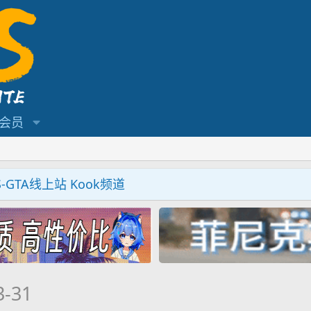
会员
S-GTA线上站 Kook频道
3-31