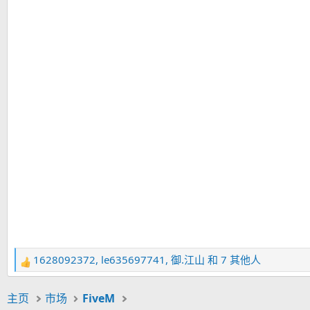
1628092372
,
le635697741
,
御.江山
和 7 其他人
反
馈
：
主页
市场
FiveM