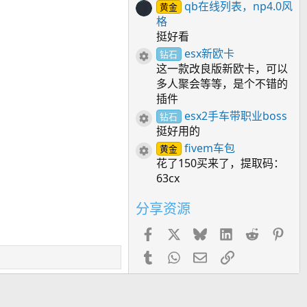
星
qb在线列表，np4.0风
黄金
格
挺好看
esx新欧卡
钻石
资源图标
这一款改良版新欧卡，可以
多人聚会等等，是个不错的
插件
esx2手车带职业boss
钻石
资源图标
挺好用的
fivem车包
黄金
资源图标
花了150买来了，提取码：
63cx
分享资源
Facebook
X
Bluesky
LinkedIn
Reddit
Pin
Tumblr
WhatsApp
邮件
链接