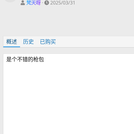
作
创
梵天呀
2025/03/31
者
建
日
期
概述
历史
已购买
是个不错的枪包