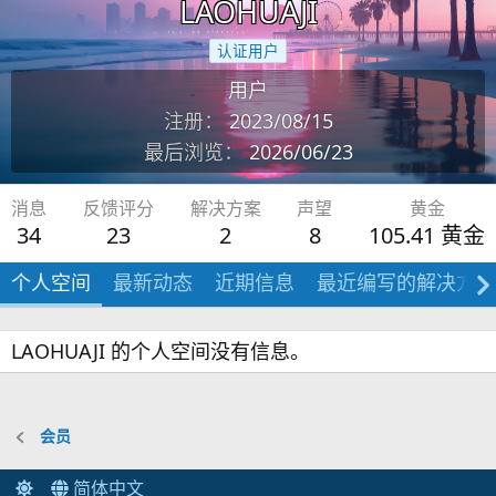
LAOHUAJI
认证用户
用户
注册
2023/08/15
最后浏览
2026/06/23
消息
反馈评分
解决方案
声望
黄金
34
23
2
8
105.41 黄金
个人空间
最新动态
近期信息
最近编写的解决方案
LAOHUAJI 的个人空间没有信息。
会员
简体中文